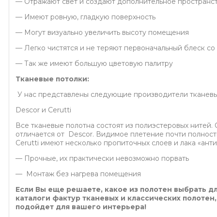
— Отражают свет и создают дополнительное пространст
— Имеют ровную, гладкую поверхность
— Могут визуально увеличить высоту помещения
— Легко чистятся и не теряют первоначальный блеск со
— Так же имеют большую цветовую палитру
Тканевые потолки:
У нас представлены следующие производители тканевы
Descor и Cerutti
Все тканевые полотна состоят из полиэстеровых нитей. 
отличается от Descor. Видимое плетение почти полност
Cerutti имеют несколько пропиточных слоев и лака «анти-
— Прочные, их практически невозможно порвать
— Монтаж без нагрева помещения
Если Вы еще решаете, какое из полотен выбрать дл
каталоги фактур тканевых и классических полотен,
подойдет для вашего интерьера!