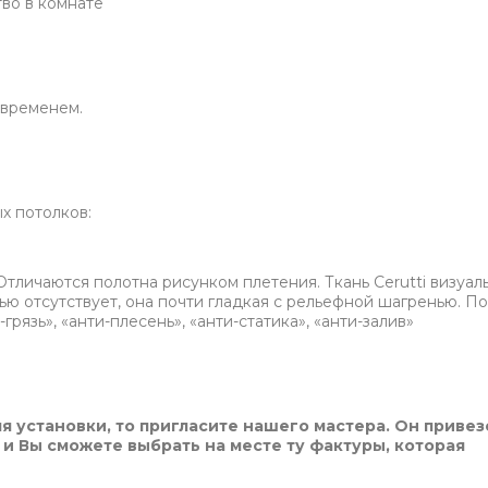
во в комнате
 временем.
х потолков:
Отличаются полотна рисунком плетения. Ткань Cerutti визуал
ью отсутствует, она почти гладкая с рельефной шагренью. П
грязь», «анти-плесень», «анти-статика», «анти-залив»
я установки, то пригласите нашего мастера. Он привез
 и Вы сможете выбрать на месте ту фактуры, которая