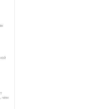
ак
и
ной
ет
, чем