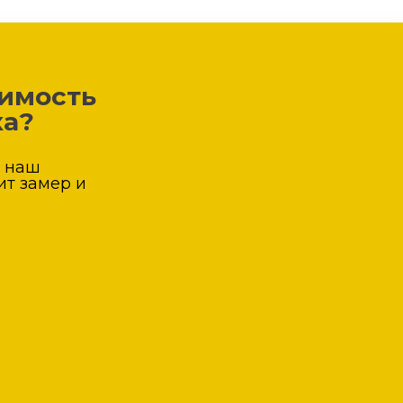
оимость
ка?
а наш
ит замер и