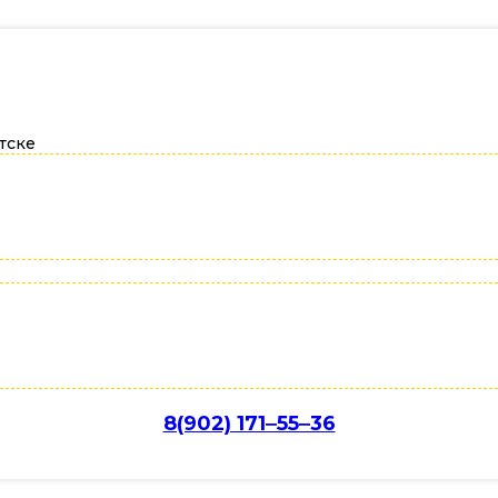
тске
8(902) 171‒55‒36