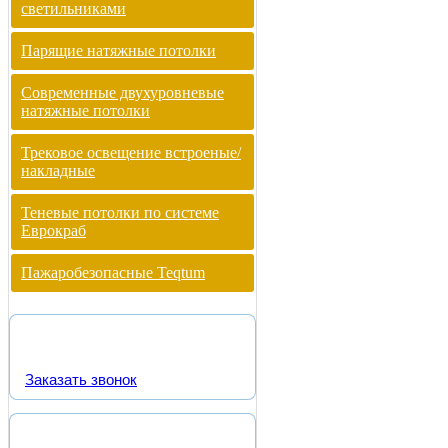
светильниками
Парящие натяжные потолки
Современные двухуровневые
натяжные потолки
Трековое освещение встроеные/
накладные
Теневые потолки по системе
Еврокраб
Пажаробезопасные Teqtum
Заказать звонок